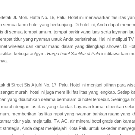
rletak Jl. Moh. Hatta No. 18, Palu. Hotel ini menawarkan fasilitas y
 semua tamu hotel yang berkunjung. Di hotel ini, Anda dapat menem
is di semua tempat umum, tempat parkir yang luas serta layanan laun
mpat tidur yang nyaman untuk Anda beristirahat. Hal ini meliputi TV s
rnet wireless dan kamar mandi dalam yang dilengkapi shower. Di Hote
asilitas kebugaran/gym.
Harga hotel Santika di Palu
ini ditawarkan mu
nya.
tak di Street Sis Aljufri No. 17, Palu. Hotel ini menjadi pilihan para 
sangat murah, hotel ini juga memiliki fasilitas yang lengkap. Setiap 
an yang dibutuhkan selama bermalam di hotel tersebut. Sehingga ho
g murah dengan fasilitas yang standar. Layanan kamar diberikan sela
umum, memberikan fasilitas rapat yang nyaman bahkan ruang yang 
kamar tidur yaitu meja tulis, TV, AC, air mineral botol gratis dan ka
at strategis, Anda dapat menjelajahi Kota Palu untuk sekedar menyega