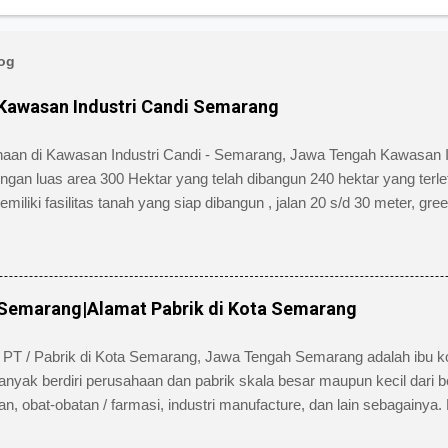
log
 Kawasan Industri Candi Semarang
ahaan di Kawasan Industri Candi - Semarang, Jawa Tengah Kawasan 
engan luas area 300 Hektar yang telah dibangun 240 hektar yang terle
ki fasilitas tanah yang siap dibangun , jalan 20 s/d 30 meter, green bel
iki kemudahan atau keuntungan bebas banjir dan ideal untuk industr
 Jl. Tambakaji II No. 7 Semarang Kota Semarang, Provinsi Jawa Te
24)7607651. Berikut ini daftar Perusahaan di Kawasan Industri Candi
alamat lengkap dan nomor telpon masing-masing perusahaan/pabri
 Semarang|Alamat Pabrik di Kota Semarang
as, Barang dari kertas dan Percetakan Negara asal : Indonesia Alama
 / 9 Nga...
 PT / Pabrik di Kota Semarang, Jawa Tengah Semarang adalah ibu k
anyak berdiri perusahaan dan pabrik skala besar maupun kecil dari b
 obat-obatan / farmasi, industri manufacture, dan lain sebagainya. 
antaranya: pabrik jamu Sidomuncul, Coca-cola, Indofood CBP Sukse