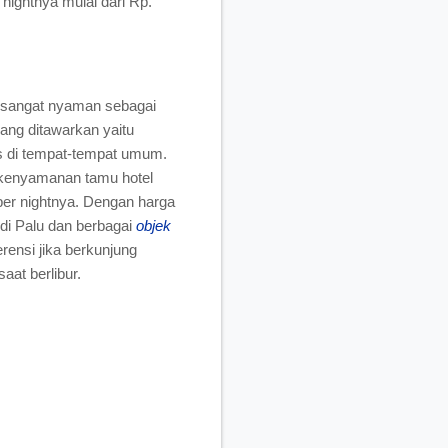
nightnya mulai dari Rp.
ini sangat nyaman sebagai
ang ditawarkan yaitu
is di tempat-tempat umum.
h kenyamanan tamu hotel
per nightnya. Dengan harga
 di Palu dan berbagai
objek
rensi jika berkunjung
at berlibur.