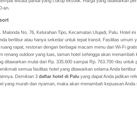
 tempat wisata pantai yang cukup eksotik. Harga yang ditawarkan per 
0-an.
sort
i Jl. Malonda No. 76, Kelurahan Tipo, Kecamatan Ulujadi, Palu. Hotel 
a berlibur atau hanya sekedar untuk tepat transit. Fasilitas umum y
 ruang rapat, restoran dengan berbagai macam menu dan Wi-Fi grat
olam renang outdoor yang luas, taman hotel sehingga akan menamba
g ditawarkan mulai dari Rp. 335.600 sampai Rp. 763.700 ribu untuk 
enikmati semua fasilitas hotel yang ditawarkan selama Anda berlibur
ainnya. Demikian 3
daftar hotel di Palu
yang dapat Anda jadikan refe
tel yang murah dan nyaman, maka akan menambah kepuasan Anda sa