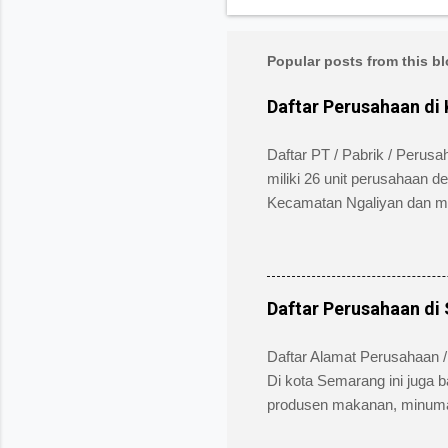
Popular posts from this b
Daftar Perusahaan di
Daftar PT / Pabrik / Perus
miliki 26 unit perusahaan d
Kecamatan Ngaliyan dan memili
security service dan memil
alamat pengelola berada di
atau Fax (024) 7602345, (0
informasi bidang usaha, 
Daftar Perusahaan di
Bidang Usaha: Industri Kert
Candi Gatot Subroto Blok XV
Daftar Alamat Perusahaan /
Di kota Semarang ini juga b
produsen makanan, minuman,
Semarang yang terkenal di