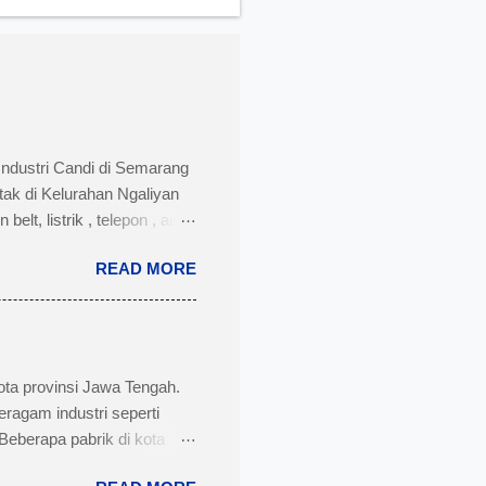
Industri Candi di Semarang
tak di Kelurahan Ngaliyan
t, listrik , telepon , air,
i menengah dan besar untuk
READ MORE
ngah dengan nomor Telepon
 Semarang disertai dengan
k : PT. AMAN INDAH MAKMUR
t pabrik : Kawasan Industri
ota provinsi Jawa Tengah.
eragam industri seperti
Beberapa pabrik di kota
s Makmur, pabrik rokok