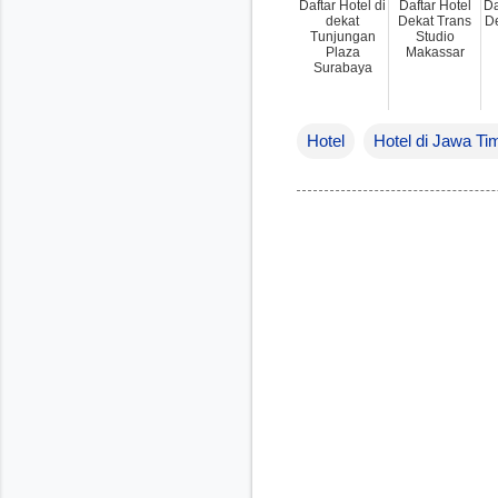
Daftar Hotel di
Daftar Hotel
Da
dekat
Dekat Trans
De
Tunjungan
Studio
Plaza
Makassar
Surabaya
Hotel
Hotel di Jawa Ti