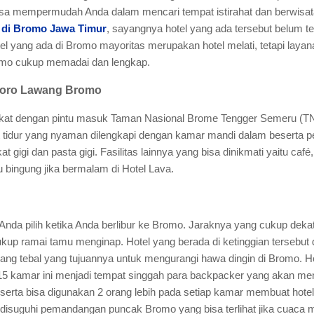
i bisa mempermudah Anda dalam mencari tempat istirahat dan berwisa
l di Bromo Jawa Timur
, sayangnya hotel yang ada tersebut belum ter
el yang ada di Bromo mayoritas merupakan hotel melati, tetapi layana
omo cukup memadai dan lengkap.
emoro Lawang Bromo
dekat dengan pintu masuk Taman Nasional Brome Tengger Semeru (TN
t tidur yang nyaman dilengkapi dengan kamar mandi dalam beserta per
 gigi dan pasta gigi. Fasilitas lainnya yang bisa dinikmati yaitu caf
u bingung jika bermalam di Hotel Lava.
Anda pilih ketika Anda berlibur ke Bromo. Jaraknya yang cukup dek
kup ramai tamu menginap. Hotel yang berada di ketinggian tersebut
g tebal yang tujuannya untuk mengurangi hawa dingin di Bromo. Hot
 15 kamar ini menjadi tempat singgah para backpacker yang akan m
serta bisa digunakan 2 orang lebih pada setiap kamar membuat hotel
n disuguhi pemandangan puncak Bromo yang bisa terlihat jika cuac