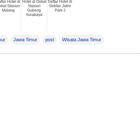
ftar Hotel di
Hotel di Dekat
Daftar Hotel di
kat Stasiun
Stasiun
Sekitar Jatim
Malang
Gubeng
Park 2
Surabaya
mur
Jawa Timur
post
Wisata Jawa Timur