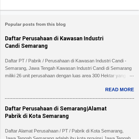
Popular posts from this blog
Daftar Perusahaan di Kawasan Industri
Candi Semarang
Daftar PT / Pabrik / Perusahaan di Kawasan Industri Candi -
Semarang, Jawa Tengah Kawasan Industri Candi di Semarang
miliki 26 unit perusahaan dengan luas area 300 Hektar yang
telah dibangun 240 hektar yang terletak di Kelurahan Ngaliyan
READ MORE
Kecamatan Ngaliyan dan memiliki fasilitas tanah yang siap
dibangun , jalan 20 s/d 30 meter, green belt, listrik , telepon , air,
security service dan memiliki kemudahan atau keuntungan
Daftar Perusahaan di Semarang|Alamat
bebas banjir dan ideal untuk industri menengah dan besar untuk
Pabrik di Kota Semarang
alamat pengelola berada di Jl. Tambakaji II No. 7 Semarang
Kota Semarang, Provinsi Jawa Tengah dengan nomor Telepon
Daftar Alamat Perusahaan / PT / Pabrik di Kota Semarang,
atau Fax (024) 7602345, (024)7607651. Berikut ini daftar
Jawa Tengah Semarang adalah ibu kota provinsi Jawa Tengah.