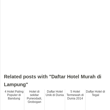
Related posts with "Daftar Hotel Murah di
Lampung"
4 Hotel Paling
Hotel di
Daftar Hotel
5 Hotel
Daftar Hotel di
Populer di
sekitar
Unik di Dunia
Termewah di
Tegal
Bandung
Purwodadi,
Dunia 2014
Grobogan